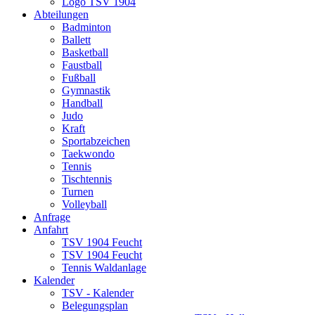
Logo TSV 1904
Abteilungen
Badminton
Ballett
Basketball
Faustball
Fußball
Gymnastik
Handball
Judo
Kraft
Sportabzeichen
Taekwondo
Tennis
Tischtennis
Turnen
Volleyball
Anfrage
Anfahrt
TSV 1904 Feucht
TSV 1904 Feucht
Tennis Waldanlage
Kalender
TSV - Kalender
Belegungsplan