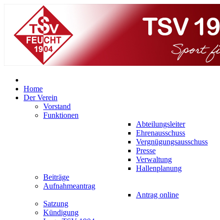
Home
Der Verein
Vorstand
Funktionen
Abteilungsleiter
Ehrenausschuss
Vergnügungsausschuss
Presse
Verwaltung
Hallenplanung
Beiträge
Aufnahmeantrag
Antrag online
Satzung
Kündigung