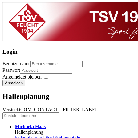
Login
Benutzername
Passwort
Angemeldet bleiben
Anmelden
Hallenplanung
Versteckt
COM_CONTACT__FILTER_LABEL
Michaela Haas
Hallenplanung
hallenplanung@tsv1904feucht.de