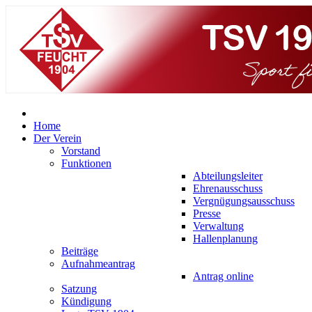
Home
Der Verein
Vorstand
Funktionen
Abteilungsleiter
Ehrenausschuss
Vergnügungsausschuss
Presse
Verwaltung
Hallenplanung
Beiträge
Aufnahmeantrag
Antrag online
Satzung
Kündigung