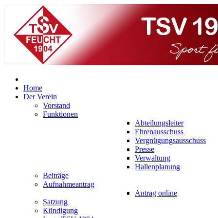
Home
Der Verein
Vorstand
Funktionen
Abteilungsleiter
Ehrenausschuss
Vergnügungsausschuss
Presse
Verwaltung
Hallenplanung
Beiträge
Aufnahmeantrag
Antrag online
Satzung
Kündigung