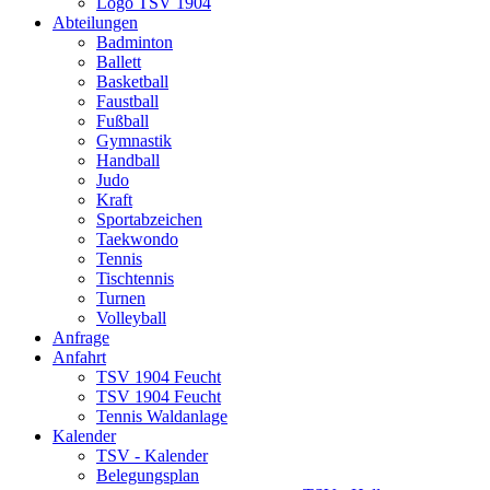
Logo TSV 1904
Abteilungen
Badminton
Ballett
Basketball
Faustball
Fußball
Gymnastik
Handball
Judo
Kraft
Sportabzeichen
Taekwondo
Tennis
Tischtennis
Turnen
Volleyball
Anfrage
Anfahrt
TSV 1904 Feucht
TSV 1904 Feucht
Tennis Waldanlage
Kalender
TSV - Kalender
Belegungsplan