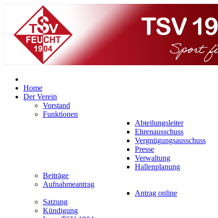
Home
Der Verein
Vorstand
Funktionen
Abteilungsleiter
Ehrenausschuss
Vergnügungsausschuss
Presse
Verwaltung
Hallenplanung
Beiträge
Aufnahmeantrag
Antrag online
Satzung
Kündigung