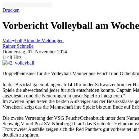
Drucken
Vorbericht Volleyball am Woch
Volleyball
Aktuelle Meldungen
Rainer Schnelle
Donnerstag, 07. November 2024
1148 Hits
Doppelheimspiel für die Volleyball-Männer aus Feucht und Ochenbru
In der Bezirksliga empfangen ab 14 Uhr in der Schwarzenbrucker H
Spiele die abwechselnd jeder für sich entscheiden konnte. Captain Mart
auszutesten und die Neuerungen in unser Spiel zu integrieren."
Im zweiten Spiel treten die beiden Aufsteiger aus der Bezirksklasse g
Vorsaison) zeigt das die Mannschaft ihre Spiele bis zum Ende auf Erfo
Die zweite Vertretung der VSG Feucht/Ochenbruck unter dem Namen Re
Schwaig V und Post SV Nürnberg III auf das Konto der Heimmannsc
Trotz zweier Ausfälle zeigen sich die Red Panthers gut vorbereitet un
deutlich zu spüren.