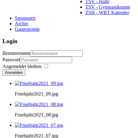
TSV - Halle
TSV - Gymnastikraum
ZSH - WBT Kalender
Sponsoren
Archiv
Gastronomie
Login
Benutzername
Passwort
Angemeldet bleiben
Anmelden
Fruehjahr2021_09.jpg
Fruehjahr2021_08.jpg
Fruehjahr2021_07.jpg