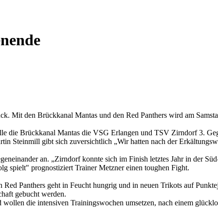
enende
ck. Mit den Brückkanal Mantas und den Red Panthers wird am Samstag
alle die Brückkanal Mantas die VSG Erlangen und TSV Zirndorf 3. Geg
in Steinmill gibt sich zuversichtlich „Wir hatten nach der Erkältungswe
egeneinander an. „Zirndorf konnte sich im Finish letztes Jahr in der Sü
lg spielt" prognostiziert Trainer Metzner einen toughen Fight.
d Panthers geht in Feucht hungrig und in neuen Trikots auf Punktejag
haft gebucht werden.
d wollen die intensiven Trainingswochen umsetzen, nach einem glücklose