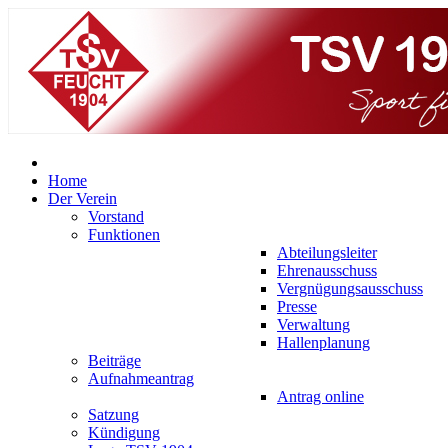
Home
Der Verein
Vorstand
Funktionen
Abteilungsleiter
Ehrenausschuss
Vergnügungsausschuss
Presse
Verwaltung
Hallenplanung
Beiträge
Aufnahmeantrag
Antrag online
Satzung
Kündigung