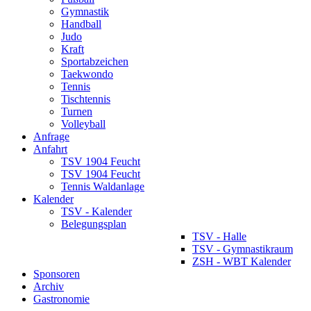
Gymnastik
Handball
Judo
Kraft
Sportabzeichen
Taekwondo
Tennis
Tischtennis
Turnen
Volleyball
Anfrage
Anfahrt
TSV 1904 Feucht
TSV 1904 Feucht
Tennis Waldanlage
Kalender
TSV - Kalender
Belegungsplan
TSV - Halle
TSV - Gymnastikraum
ZSH - WBT Kalender
Sponsoren
Archiv
Gastronomie