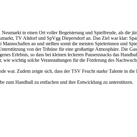
Neumarkt in einen Ort voller Begeisterung und Spielfreude, als die 
umarkt, TV Altdorf und SpVgg Diepersdorf an. Das Ziel war klar: Spa
i Mannschaften an und stellten somit die meisten Spielerinnen und Spie
 Unterstützung von der Tribüne für eine großartige Atmosphäre. Die Ga
nes Erlebnis, so dass bei kleinen leckeren Pausensnacks das Handbal
, wie wichtig solche Veranstaltungen für die Förderung des Nachwuchss
ende war. Zudem zeigte sich, dass der TSV Feucht starke Talente in d
ebe zum Handball zu entfachen und ihre Entwicklung zu unterstützen.