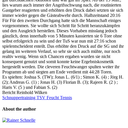
lies warum auch immer der Angrifsschwung nach, die routinierten
Gastgeber reagierten und erhöhten den Druck dabei setzten sie sich
immer wieder gegen die Gästeabwehr durch. Halbzeitstand 20:16
Für Für den zweiten Durchgang hatte sich die Mannschaft einiges
vorgenommen. Sie wollte sich Schritt für Schritt heranzukämpfen
und den Ausgleich herstellen. Dieses Vorhaben misslang jedoch
gänzlich, denn innerhalb von 5 Minuten kassierten sie 6 Tore ohne
selbst erfolgreich zu sein und der TuS war nun mit 27:16 schon
spielentscheident enteilt. Das erhöhte den Druck auf die SG und ihr
gelang im weiteren Verlauf, so sehr sie sich auch mühte, nur noch
realtiv wenig. Wenn sich Chancen ergaben wurden sie nicht
konsequent genutzt und somit konnte keine Ergebniskosmetik
hergestellt werden. Die cleveren Feuchtwanger spulten weiter ihr
Programm ab und siegten am Ende verdient mit 44:28 Toren.
Es spielten: Joshua S. (TW); Jonas L. (6/1) ; Simon K. (4) ; Jörg H.
(2); Andreas G. (1) ; Jonas H. (3) Florian B. (3); Rajeen R. (2 ) ;
Haris V. (5 ) und Fabian S. (2)
Bericht Reinhold Wilken
Schnuppertraining TSV Feucht Tennis
About the author