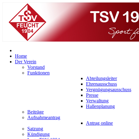
Home
Der Verein
Vorstand
Funktionen
Abteilungsleiter
Ehrenausschuss
Vergnügungsausschuss
Presse
Verwaltung
Hallenplanung
Beiträge
Aufnahmeantrag
Antrag online
Satzung
Kündigung