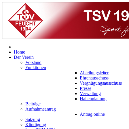
Home
Der Verein
Vorstand
Funktionen
Abteilungsleiter
Ehrenausschuss
Vergnügungsausschuss
Presse
Verwaltung
Hallenplanung
Beiträge
Aufnahmeantrag
Antrag online
Satzung
Kündigung