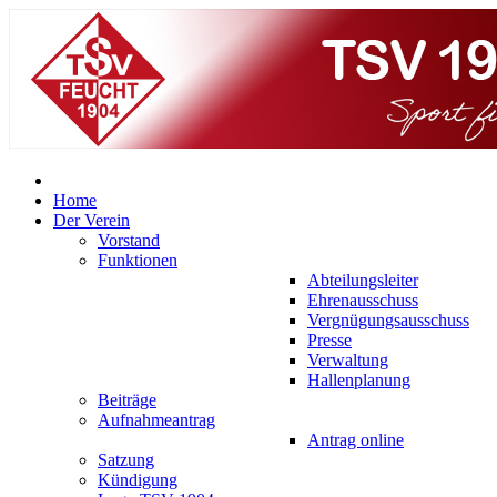
Home
Der Verein
Vorstand
Funktionen
Abteilungsleiter
Ehrenausschuss
Vergnügungsausschuss
Presse
Verwaltung
Hallenplanung
Beiträge
Aufnahmeantrag
Antrag online
Satzung
Kündigung