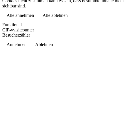
Cookies nicht zustimmen kann es sein, dass bestimmte Inhalte nicht
sichtbar sind.
Alle annehmen
Alle ablehnen
Datenschutzerklärung
Funktional
CIP-vvisitcounter
Besucherzähler
Annehmen
Ablehnen