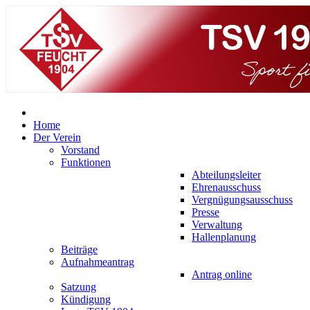
Home
Der Verein
Vorstand
Funktionen
Abteilungsleiter
Ehrenausschuss
Vergnügungsausschuss
Presse
Verwaltung
Hallenplanung
Beiträge
Aufnahmeantrag
Antrag online
Satzung
Kündigung