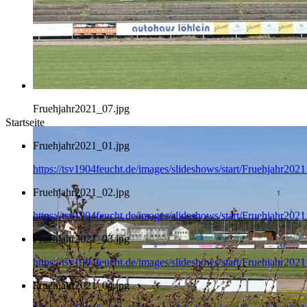
Fruehjahr2021_07.jpg
Startseite
Fruehjahr2021_01.jpg
https://tsv1904feucht.de/images/slideshows/start/Fruehjahr202
Fruehjahr2021_02.jpg
https://tsv1904feucht.de/images/slideshows/start/Fruehjahr202
Fruehjahr2021_03.jpg
https://tsv1904feucht.de/images/slideshows/start/Fruehjahr202
Fruehjahr2021_04.jpg