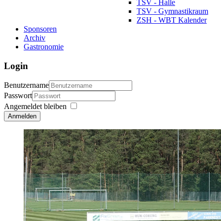
TSV - Halle
TSV - Gymnastikraum
ZSH - WBT Kalender
Sponsoren
Archiv
Gastronomie
Login
Benutzername
Passwort
Angemeldet bleiben
Anmelden