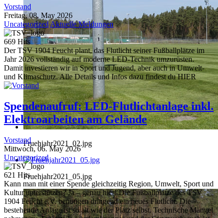
Vorstand
Freitag, 08. May 2026
Uncategorized
Aktuelle Meldungen
669 Hits
Der TSV 1904 Feucht plant, das Flutlicht seiner Fußballplätze im
Jahr 2026 vollständig auf moderne LED-Technik umzurüsten.
Damit investieren wir in Sport und Jugend, aber auch in Umwelt-
und Klimaschutz. Alle Details und Infos dazu findest du HIER
Spendenaufruf: LED-Flutlichtanlage inkl.
Elektroarbeiten am Gelände
Vorstand
Fruehjahr2021_02.jpg
Mittwoch, 06. May 2026
Uncategorized
621 Hits
Fruehjahr2021_05.jpg
Kann man mit einer Spende gleichzeitig Region, Umwelt, Sport und
Kultur unterstützen? Ja – genau hier! Die Fußballplätze des TSV
1904 Feucht e.V. benötigen dringend ein neues Flutlicht. Die
bestehende Anlage ist so alt wie der Platz selbst. Technische Mängel