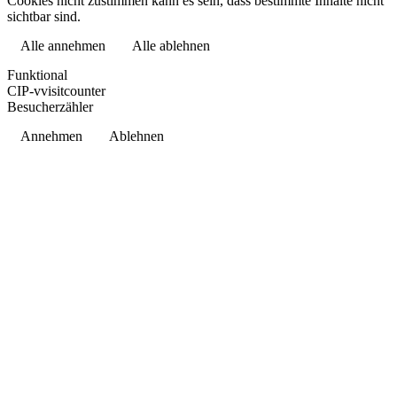
Cookies nicht zustimmen kann es sein, dass bestimmte Inhalte nicht
sichtbar sind.
Alle annehmen
Alle ablehnen
Datenschutzerklärung
Funktional
CIP-vvisitcounter
Besucherzähler
Annehmen
Ablehnen