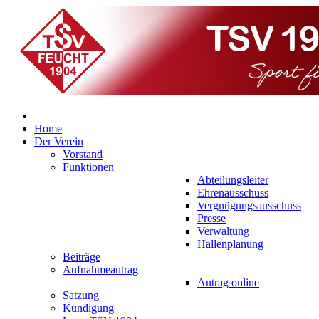
Home
Der Verein
Vorstand
Funktionen
Abteilungsleiter
Ehrenausschuss
Vergnügungsausschuss
Presse
Verwaltung
Hallenplanung
Beiträge
Aufnahmeantrag
Antrag online
Satzung
Kündigung