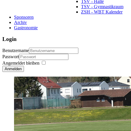
TSV - Halle
TSV - Gymnastikraum
ZSH - WBT Kalender
Sponsoren
Archiv
Gastronomie
Login
Benutzername
Passwort
Angemeldet bleiben
Anmelden