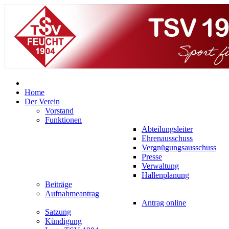
Home
Der Verein
Vorstand
Funktionen
Abteilungsleiter
Ehrenausschuss
Vergnügungsausschuss
Presse
Verwaltung
Hallenplanung
Beiträge
Aufnahmeantrag
Antrag online
Satzung
Kündigung