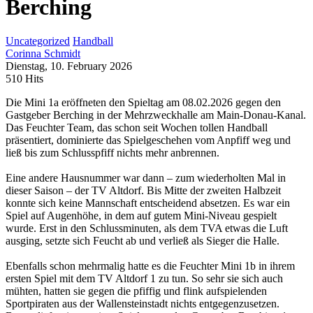
Berching
Uncategorized
Handball
Corinna Schmidt
Dienstag, 10. February 2026
510 Hits
Die Mini 1a eröffneten den Spieltag am 08.02.2026 gegen den
Gastgeber Berching in der Mehrzweckhalle am Main-Donau-Kanal.
Das Feuchter Team, das schon seit Wochen tollen Handball
präsentiert, dominierte das Spielgeschehen vom Anpfiff weg und
ließ bis zum Schlusspfiff nichts mehr anbrennen.
Eine andere Hausnummer war dann – zum wiederholten Mal in
dieser Saison – der TV Altdorf. Bis Mitte der zweiten Halbzeit
konnte sich keine Mannschaft entscheidend absetzen. Es war ein
Spiel auf Augenhöhe, in dem auf gutem Mini-Niveau gespielt
wurde. Erst in den Schlussminuten, als dem TVA etwas die Luft
ausging, setzte sich Feucht ab und verließ als Sieger die Halle.
Ebenfalls schon mehrmalig hatte es die Feuchter Mini 1b in ihrem
ersten Spiel mit dem TV Altdorf 1 zu tun. So sehr sie sich auch
mühten, hatten sie gegen die pfiffig und flink aufspielenden
Sportpiraten aus der Wallensteinstadt nichts entgegenzusetzen.