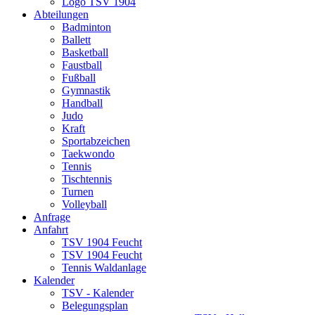
Logo TSV 1904
Abteilungen
Badminton
Ballett
Basketball
Faustball
Fußball
Gymnastik
Handball
Judo
Kraft
Sportabzeichen
Taekwondo
Tennis
Tischtennis
Turnen
Volleyball
Anfrage
Anfahrt
TSV 1904 Feucht
TSV 1904 Feucht
Tennis Waldanlage
Kalender
TSV - Kalender
Belegungsplan