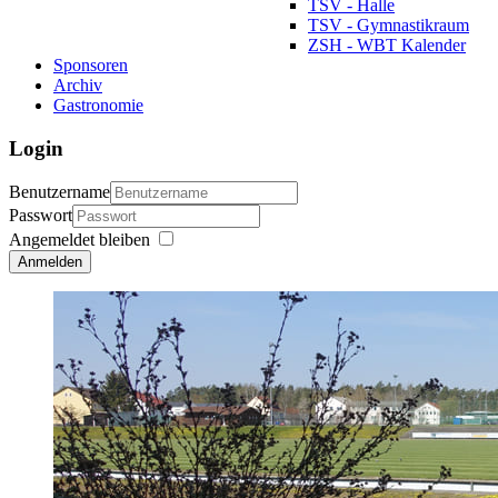
TSV - Halle
TSV - Gymnastikraum
ZSH - WBT Kalender
Sponsoren
Archiv
Gastronomie
Login
Benutzername
Passwort
Angemeldet bleiben
Anmelden