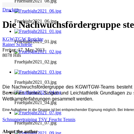
Fruehjahr2021_08.jpg
Drucken
Fruehjahr2021_06.jpg
Die Nachwuchsfördergruppe stel
KGW/TGW Berichte
Fruehjahr2021_01.jpg
Rainer Schnelle
Freitag, 17. May 2013
8078 Hits
Fruehjahr2021_02.jpg
Fruehjahr2021_03.jpg
Die Nachwuchsfördergruppe des KGW/TGW-Teams besteht aus
Bereichen Turnen, Singen und Leichtathletik Grundlagen zu sc
Wettkampferfahrungen gesammelt werden.
Fruehjahr2021_04.jpg
Eine Aufnahme in die Gruppe ist bei entsprechender Eignung möglich. Bei Intere
Schnuppertraining TSV Feucht Tennis
Fruehjahr2021_07.jpg
About the author