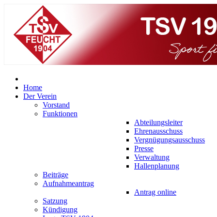
Home
Der Verein
Vorstand
Funktionen
Abteilungsleiter
Ehrenausschuss
Vergnügungsausschuss
Presse
Verwaltung
Hallenplanung
Beiträge
Aufnahmeantrag
Antrag online
Satzung
Kündigung