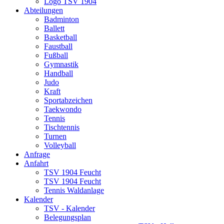
Logo TSV 1904
Abteilungen
Badminton
Ballett
Basketball
Faustball
Fußball
Gymnastik
Handball
Judo
Kraft
Sportabzeichen
Taekwondo
Tennis
Tischtennis
Turnen
Volleyball
Anfrage
Anfahrt
TSV 1904 Feucht
TSV 1904 Feucht
Tennis Waldanlage
Kalender
TSV - Kalender
Belegungsplan