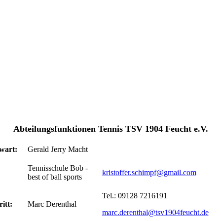
Abteilungsfunktionen Tennis TSV 1904 Feucht e.V.
wart:
Gerald Jerry Macht
Tennisschule Bob -
kristoffer.schimpf@gmail.com
best of ball sports
Tel.: 09128 7216191
itt:
Marc Derenthal
marc.derenthal@tsv1904feucht.de