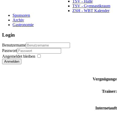
TSV - Halle
TSV - Gymnastikraum
ZSH - WBT Kalender
Sponsoren
Archiv
Gastronomie
Login
Benutzername
Passwort
Angemeldet bleiben
Anmelden
Vergnügungs
Trainer:
Internetauftr