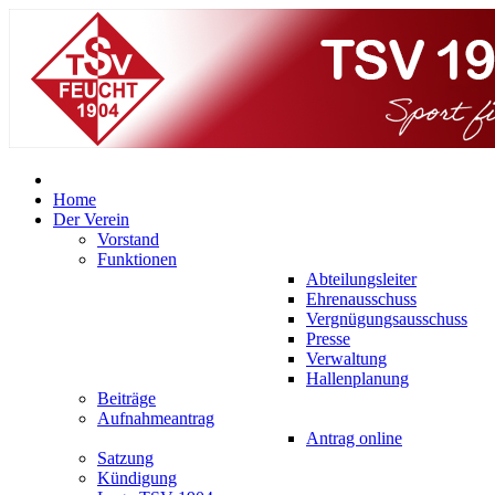
Home
Der Verein
Vorstand
Funktionen
Abteilungsleiter
Ehrenausschuss
Vergnügungsausschuss
Presse
Verwaltung
Hallenplanung
Beiträge
Aufnahmeantrag
Antrag online
Satzung
Kündigung