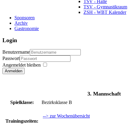
TSV - Halle
TSV - Gymnastikraum
ZSH - WBT Kalender
Sponsoren
Archiv
Gastronomie
Login
Benutzername
Passwort
Angemeldet bleiben
Anmelden
3. Mannschaft
Spielklasse:
Bezirksklasse B
--> zur Wochenübersicht
Trainingszeiten: