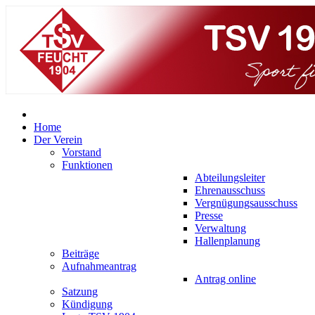
Home
Der Verein
Vorstand
Funktionen
Abteilungsleiter
Ehrenausschuss
Vergnügungsausschuss
Presse
Verwaltung
Hallenplanung
Beiträge
Aufnahmeantrag
Antrag online
Satzung
Kündigung